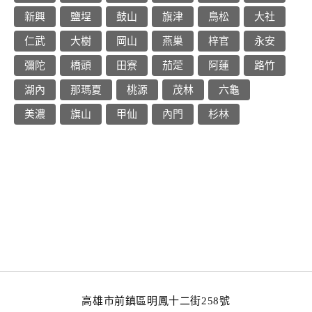
新興
鹽埕
鼓山
旗津
鳥松
大社
仁武
大樹
岡山
燕巢
梓官
永安
彌陀
橋頭
田寮
茄萣
阿蓮
路竹
湖內
那瑪夏
桃源
茂林
六龜
美濃
旗山
甲仙
內門
杉林
高雄市前鎮區明鳳十二街258號