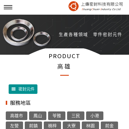
生產各種領域
零件密封元件
PRODUCT
高雄
密封元件
服務地區
高雄市
鳳山
苓雅
三民
小港
左營
前鎮
楠梓
大寮
林園
前金