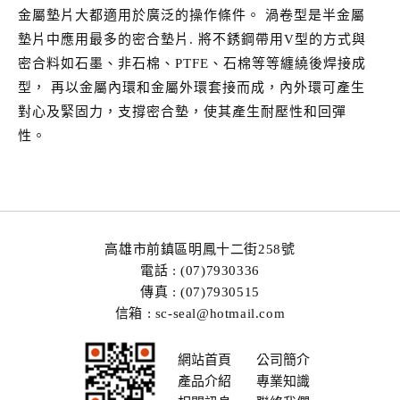
金屬墊片大都適用於廣泛的操作條件。 渦卷型是半金屬
墊片中應用最多的密合墊片. 將不銹鋼帶用V型的方式與
密合料如石墨、非石棉、PTFE、石棉等等纏繞後焊接成
型， 再以金屬內環和金屬外環套接而成，內外環可產生
對心及緊固力，支撐密合墊，使其產生耐壓性和回彈
性。
高雄市前鎮區明鳳十二街258號
電話 : (07)7930336
傳真 : (07)7930515
信箱 : sc-seal@hotmail.com
網站首頁
公司簡介
產品介紹
專業知識