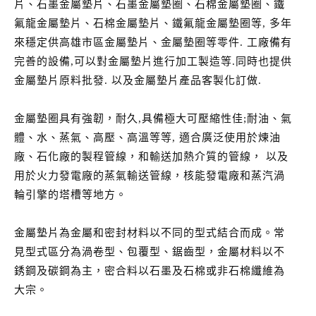
片、石墨金屬墊片、石墨金屬墊圈、石棉金屬墊圈、鐵
氟龍金屬墊片、石棉金屬墊片、鐵氟龍金屬墊圈等, 多年
來穩定供高雄市區金屬墊片、金屬墊圈等零件. 工廠備有
完善的設備,可以對金屬墊片進行加工製造等.同時也提供
金屬墊片原料批發. 以及金屬墊片產品客製化訂做.
金屬墊圈具有強韌，耐久,具備極大可壓縮性佳;耐油、氣
體、水、蒸氣、高壓、高溫等等, 適合廣泛使用於煉油
廠、石化廠的製程管線，和輸送加熱介質的管線， 以及
用於火力發電廠的蒸氣輸送管線，核能發電廠和蒸汽渦
輪引擎的塔槽等地方。
金屬墊片為金屬和密封材料以不同的型式結合而成。常
見型式區分為渦卷型、包覆型、鋸齒型，金屬材料以不
銹鋼及碳鋼為主，密合料以石墨及石棉或非石棉纖維為
大宗。