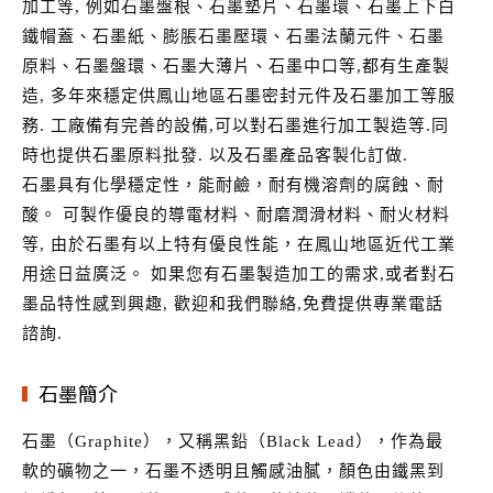
加工等, 例如石墨盤根、石墨墊片、石墨環、石墨上下白
鐵帽蓋、石墨紙、膨脹石墨壓環、石墨法蘭元件、石墨
原料、石墨盤環、石墨大薄片、石墨中口等,都有生產製
造, 多年來穩定供鳳山地區石墨密封元件及石墨加工等服
務. 工廠備有完善的設備,可以對石墨進行加工製造等.同
時也提供石墨原料批發. 以及石墨產品客製化訂做.
石墨具有化學穩定性，能耐鹼，耐有機溶劑的腐蝕、耐
酸。 可製作優良的導電材料、耐磨潤滑材料、耐火材料
等, 由於石墨有以上特有優良性能，在鳳山地區近代工業
用途日益廣泛。 如果您有石墨製造加工的需求,或者對石
墨品特性感到興趣, 歡迎和我們聯絡,免費提供專業電話
諮詢.
石墨簡介
石墨（Graphite），又稱黑鉛（Black Lead），作為最
軟的礦物之一，石墨不透明且觸感油膩，顏色由鐵黑到