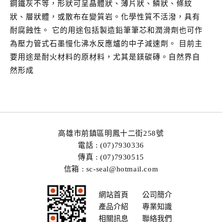
鋼鐵灰不等，形狀可呈晶體狀、薄片狀、鱗狀、條紋
狀、層狀體，或散布在變質岩。化學性質不活潑，具有
耐腐蝕性。 它的用途包括製造鉛筆筆芯和潤滑劑也可作
為壓力管式石墨慢化沸水反應爐的中子減速劑。 目前主
要用途是耐火材料的原材料，尤其是鎂碳磚。自然界自
然形成
高雄市前鎮區明鳳十二街258號
電話 : (07)7930336
傳真 : (07)7930515
信箱 : sc-seal@hotmail.com
網站首頁
公司簡介
產品介紹
專業知識
相關訊息
聯絡我們