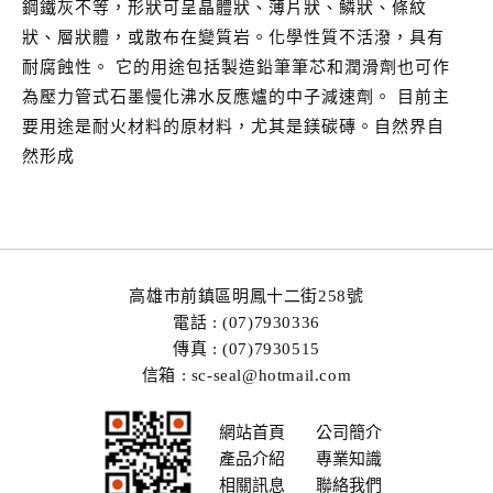
鋼鐵灰不等，形狀可呈晶體狀、薄片狀、鱗狀、條紋
狀、層狀體，或散布在變質岩。化學性質不活潑，具有
耐腐蝕性。 它的用途包括製造鉛筆筆芯和潤滑劑也可作
為壓力管式石墨慢化沸水反應爐的中子減速劑。 目前主
要用途是耐火材料的原材料，尤其是鎂碳磚。自然界自
然形成
高雄市前鎮區明鳳十二街258號
電話 : (07)7930336
傳真 : (07)7930515
信箱 : sc-seal@hotmail.com
網站首頁
公司簡介
產品介紹
專業知識
相關訊息
聯絡我們