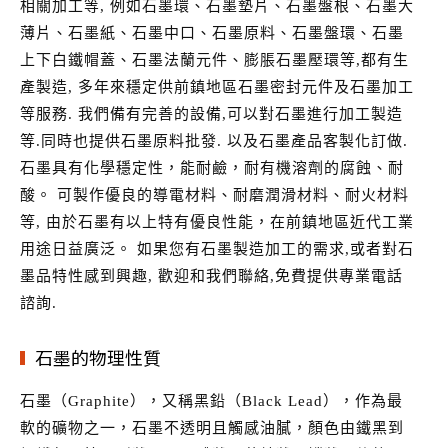
相關加工等, 例如石墨環、石墨墊片、石墨盤根、石墨大
薄片、石墨紙、石墨中口、石墨原料、石墨盤環、石墨
上下白鐵帽蓋、石墨法蘭元件、膨脹石墨壓環等,都有生
產製造, 多年來穩定供前鎮地區石墨密封元件及石墨加工
等服務. 我們備有完善的設備,可以對石墨進行加工製造
等.同時也提供石墨原料批發. 以及石墨產品客製化訂做.
石墨具有化學穩定性，能耐鹼，耐有機溶劑的腐蝕、耐
酸。 可製作優良的導電材料、耐磨潤滑材料、耐火材料
等, 由於石墨有以上特有優良性能，在前鎮地區近代工業
用途日益廣泛。 如果您有石墨製造加工的需求,或者對石
墨品特性感到興趣, 歡迎和我們聯絡,免費提供專業電話
諮詢.
石墨的物理性質
石墨（Graphite），又稱黑鉛（Black Lead），作為最
軟的礦物之一，石墨不透明且觸感油膩，顏色由鐵黑到