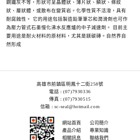
鋼鐵灰不等，形狀可呈晶體狀、薄片狀、鱗狀、條紋
狀、層狀體，或散布在變質岩。化學性質不活潑，具有
耐腐蝕性。 它的用途包括製造鉛筆筆芯和潤滑劑也可作
為壓力管式石墨慢化沸水反應爐的中子減速劑。 目前主
要用途是耐火材料的原材料，尤其是鎂碳磚。自然界自
然形成
高雄市前鎮區明鳳十二街258號
電話 : (07)7930336
傳真 : (07)7930515
信箱 : sc-seal@hotmail.com
網站首頁
公司簡介
產品介紹
專業知識
相關訊息
聯絡我們