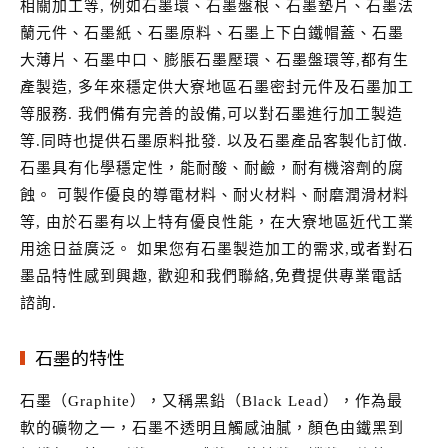
相關加工等, 例如石墨環、石墨盤根、石墨墊片、石墨法
蘭元件、石墨紙、石墨原料、石墨上下白鐵帽蓋、石墨
大薄片、石墨中口、膨脹石墨壓環、石墨盤環等,都有生
產製造, 多年來穩定供大寮地區石墨密封元件及石墨加工
等服務. 我們備有完善的設備,可以對石墨進行加工製造
等.同時也提供石墨原料批發. 以及石墨產品客製化訂做.
石墨具有化學穩定性，能耐酸、耐鹼，耐有機溶劑的腐
蝕。 可製作優良的導電材料、耐火材料、耐磨潤滑材料
等, 由於石墨有以上特有優良性能，在大寮地區近代工業
用途日益廣泛。 如果您有石墨製造加工的需求,或者對石
墨品特性感到興趣, 歡迎和我們聯絡,免費提供專業電話
諮詢.
石墨的特性
石墨（Graphite），又稱黑鉛（Black Lead），作為最
軟的礦物之一，石墨不透明且觸感油膩，顏色由鐵黑到