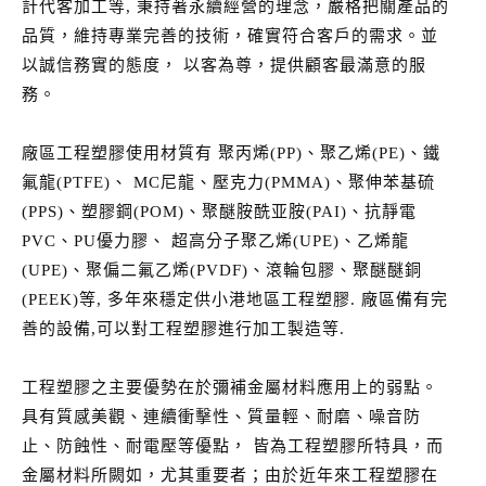
計代客加工等, 秉持著永續經營的理念，嚴格把關產品的
品質，維持專業完善的技術，確實符合客戶的需求。並
以誠信務實的態度， 以客為尊，提供顧客最滿意的服
務。
廠區工程塑膠使用材質有 聚丙烯(PP)、聚乙烯(PE)、鐵
氟龍(PTFE)、 MC尼龍、壓克力(PMMA)、聚伸苯基硫
(PPS)、塑膠鋼(POM)、聚醚胺酰亚胺(PAI)、抗靜電
PVC、PU優力膠、 超高分子聚乙烯(UPE)、乙烯龍
(UPE)、聚偏二氟乙烯(PVDF)、滾輪包膠、聚醚醚銅
(PEEK)等, 多年來穩定供小港地區工程塑膠. 廠區備有完
善的設備,可以對工程塑膠進行加工製造等.
工程塑膠之主要優勢在於彌補金屬材料應用上的弱點。
具有質感美觀、連續衝擊性、質量輕、耐磨、噪音防
止、防蝕性、耐電壓等優點， 皆為工程塑膠所特具，而
金屬材料所闕如，尤其重要者；由於近年來工程塑膠在