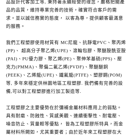
品設計代客加工等, 秉持著永續經營的理念，嚴格把關產
品的品質，維持專業完善的技術，確實符合客戶的需
求。並以誠信務實的態度， 以客為尊，提供顧客最滿意
的服務。
我們工程塑膠使用材質有 MC尼龍、抗靜電PVC、聚丙烯
(PP)、 超高分子聚乙烯(UPE)、滾輪包膠、聚醚胺酰亚胺
(PAI)、PU優力膠、聚乙烯(PE)、聚伸苯基硫(PPS)、壓
克力(PMMA)、聚偏二氟乙烯(PVDF)、聚醚醚銅
(PEEK)、乙烯龍(UPE)、鐵氟龍(PTFE)、塑膠鋼(POM)
等, 多年來穩定供林園地區工程塑膠. 我們備有完善的設
備,可以對工程塑膠進行加工製造等.
工程塑膠之主要優勢在於彌補金屬材料應用上的弱點。
具有耐磨、防蝕性、質感美觀、連續衝擊性、耐電壓、
噪音防止、質量輕等優點， 皆為工程塑膠所特具，而金
屬材料所闕如，尤其重要者；由於近年來工程塑膠在大